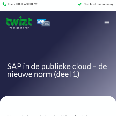
Ga
ificeerde consultants
Hans: +31 (0) 6 48 431 749
Next level onderneming
naar
de
inhoud
SAP in de publieke cloud – de
nieuwe norm (deel 1)