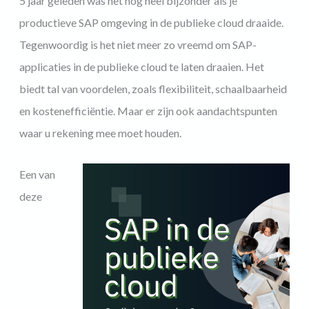
5 jaar geleden was het nog heel bijzonder als je
productieve SAP omgeving in de publieke cloud draaide.
Tegenwoordig is het niet meer zo vreemd om SAP-
applicaties in de publieke cloud te laten draaien. Het
biedt tal van voordelen, zoals flexibiliteit, schaalbaarheid
en kostenefficiëntie. Maar er zijn ook aandachtspunten
waar u rekening mee moet houden.
Een van
deze