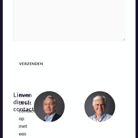
VERZENDEN
Liever
Neem
direct
direct
contact?
contact
op
met
een