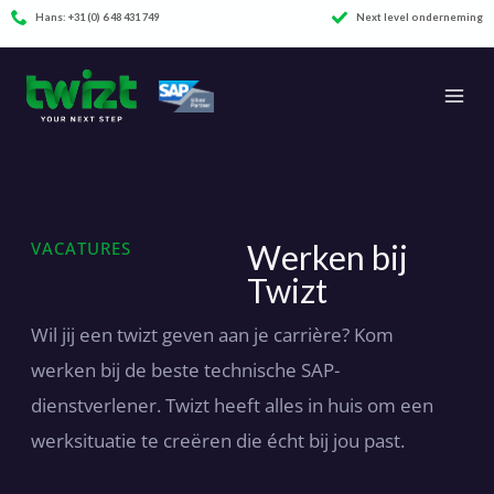
Ga
Hans: +31 (0) 6 48 431 749
Next level onderneming
Onafhankelijk advies
naar
de
inhoud
VACATURES
Werken bij
Twizt
Wil jij een twizt geven aan je carrière? Kom
werken bij de beste technische SAP-
dienstverlener. Twizt heeft alles in huis om een
werksituatie te creëren die écht bij jou past.