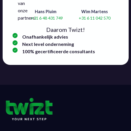
van
onze
Hans Pluim
Wim Martens
partners.
+31 6 48 431 749
+31 6 11 042 570
Daarom Twizt!
Onafhankelijk advies
Next level onderneming
100% gecertificeerde consultants