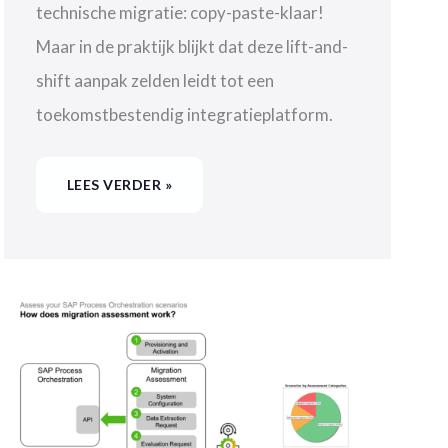
technische migratie: copy-paste-klaar!
Maar in de praktijk blijkt dat deze lift-and-
shift aanpak zelden leidt tot een
toekomstbestendig integratieplatform.
LEES VERDER »
SAP
MIGRATION
ASSESSMENT
TOOL,
HET
STARTPUNT
VAN
EEN
SUCCESVOLLE
PI/PO
MIGRATIE?