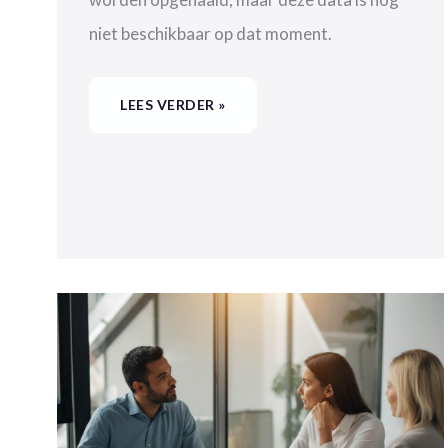
niet beschikbaar op dat moment.
LEES VERDER »
VAN
SAP
PI/PO
MIGRATIE
NAAR
MODERNISATIE
(DEEL
1)