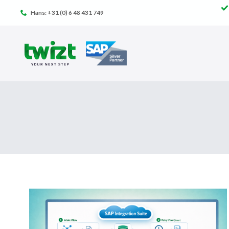
Ga
Hans: +31 (0) 6 48 431 749
naar
de
inhoud
WAIT-
AND-
RETRY
BINNEN
SAP
INTEGRATION