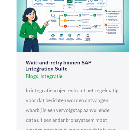
SUITE
Wait-and-retry binnen SAP
Integration Suite
Blogs
,
Integratie
In integratieprojecten komt het regelmatig
voor dat berichten worden ontvangen
waarbij in een vervolgstap aanvullende
data uit een ander bronsysteem moet
worden opgehaald, maar deze data is nog