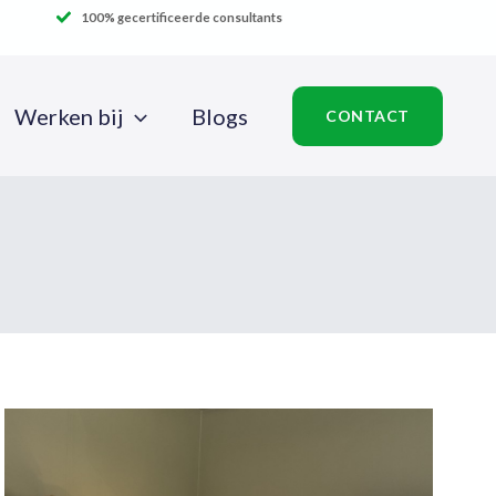
100% gecertificeerde consultants
Werken bij
Blogs
CONTACT
VAN
SAP
PI/PO
MIGRATIE
NAAR
MODERNISATIE