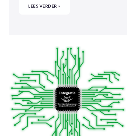
LEES VERDER »
SAP
INTEGRATIE
MET
EEN
TWIZT