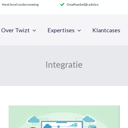
Next level onderneming
Onafhankelijk advies
Over Twizt
Expertises
Klantcases
Integratie
INTEGRATIE
IS
GEEN
EXPERTISE
MEER,
MAAR