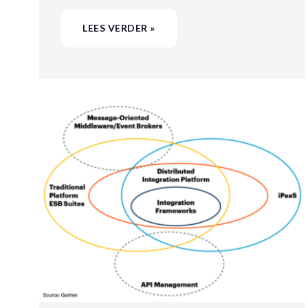
LEES VERDER »
HET
INTEGRATIEPLATFORM
DILEMMA:
HOE
MAAK
JE
DE
JUISTE
KEUZE?