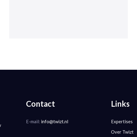
Contact
Links
E-mail:
info@twizt.nl
Expertises
w
Over Twizt